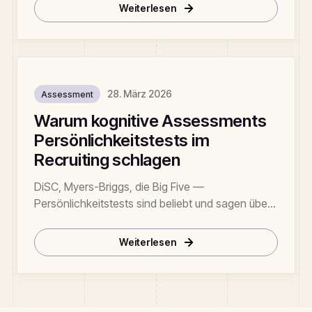
mit dem unsere Kunden EEOC-konformes KI-
Weiterlesen
Screening ausliefern.
28. März 2026
Assessment
Warum kognitive Assessments
Persönlichkeitstests im
Recruiting schlagen
DiSC, Myers-Briggs, die Big Five —
Persönlichkeitstests sind beliebt und sagen über
Job-Performance fast nichts vorher. Kognitive
Assessments sagen alles vorher. Hier ist die
Weiterlesen
Meta-Analyse, die Sie brauchen.