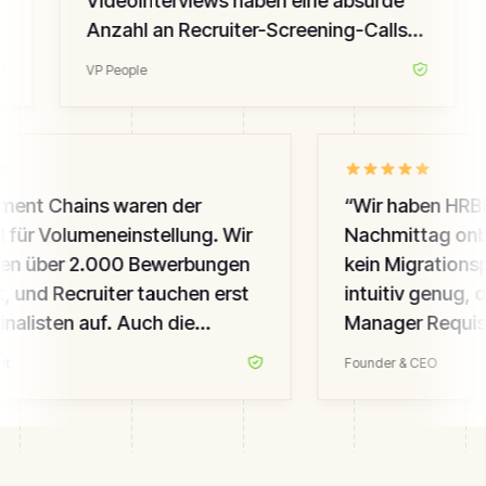
Videointerviews haben eine absurde
Anzahl an Recruiter-Screening-Calls
ersetzt — die Qualität ist gestiegen,
VP People
mein Team brennt nicht aus.
”
nt Chains waren der
“
Wir haben HRBla
 für Volumeneinstellung. Wir
Nachmittag onboa
en über 2.000 Bewerbungen
kein Migrationspro
 und Recruiter tauchen erst
intuitiv genug, d
nalisten auf. Auch die
Manager Requisit
-Experience-Werte sind
können. Bestes H
Founder & CEO
 — wir messen das.
”
fünf Jahren eing