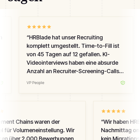
h
“
HRBlade hat unser Recruiting
komplett umgestellt. Time-to-Fill ist
von 45 Tagen auf 12 gefallen. KI-
Videointerviews haben eine absurde
Anzahl an Recruiter-Screening-Calls
ersetzt — die Qualität ist gestiegen,
VP People
mein Team brennt nicht aus.
”
ent Chains waren der
“
Wir haben HRBl
l für Volumeneinstellung. Wir
Nachmittag onbo
ten über 2.000 Bewerbungen
kein Migrationspr