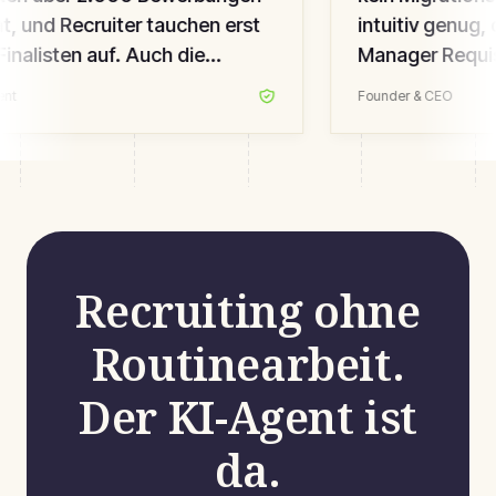
, und Recruiter tauchen erst
intuitiv genug, 
inalisten auf. Auch die
Manager Requisi
e-Experience-Werte sind
können. Bestes 
nt
Founder & CEO
n — wir messen das.
”
fünf Jahren ein
Recruiting ohne
Routinearbeit.
Der KI-Agent ist
da.