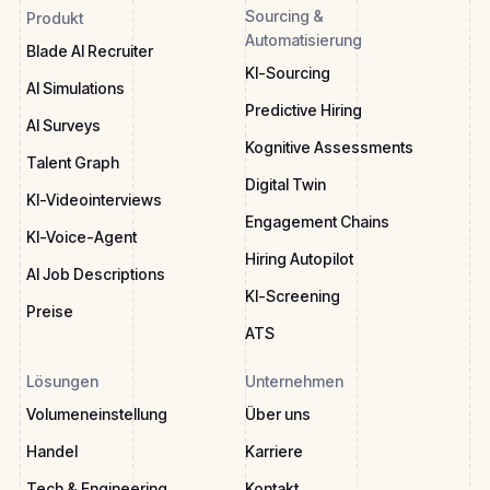
Sourcing &
Produkt
Automatisierung
Blade AI Recruiter
KI-Sourcing
AI Simulations
Predictive Hiring
AI Surveys
Kognitive Assessments
Talent Graph
Digital Twin
KI-Videointerviews
Engagement Chains
KI-Voice-Agent
Hiring Autopilot
AI Job Descriptions
KI-Screening
Preise
ATS
Lösungen
Unternehmen
Volumeneinstellung
Über uns
Handel
Karriere
Tech & Engineering
Kontakt